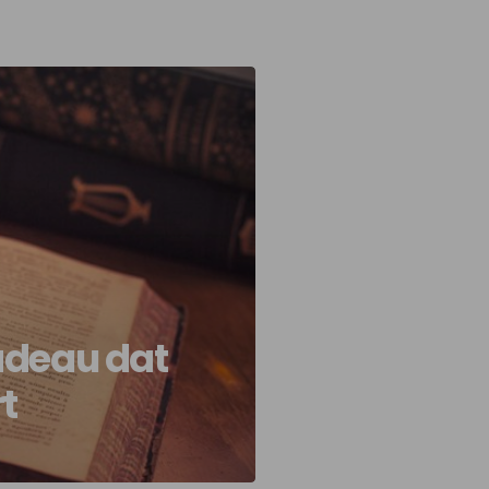
adeau dat
t