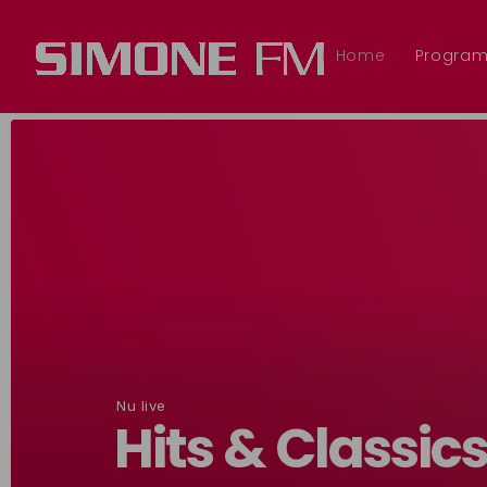
Home
Progra
Nu live
Hits & Classic