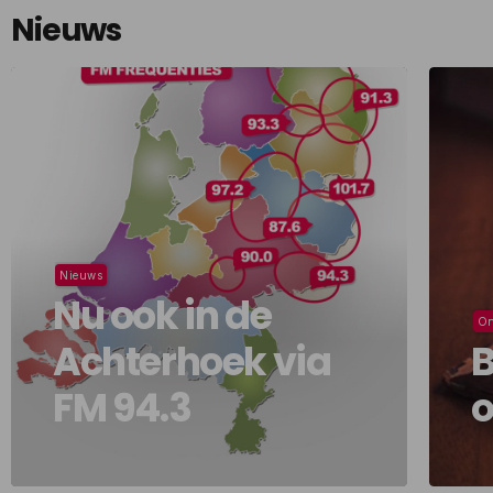
Nieuws
Nieuws
Nu ook in de
On
Achterhoek via
B
FM 94.3
o