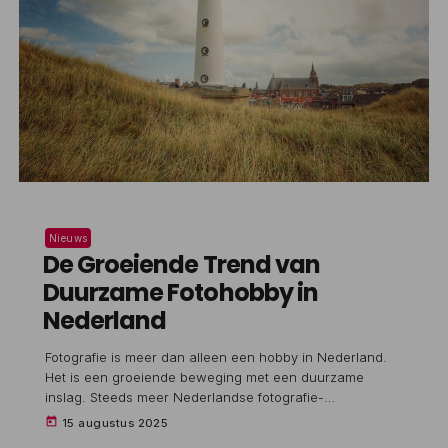
Nieuws
De Groeiende Trend van
Duurzame Fotohobby in
Nederland
Fotografie is meer dan alleen een hobby in Nederland.
Het is een groeiende beweging met een duurzame
inslag. Steeds meer Nederlandse fotografie-
enthousiastelingen kiezen bewust voor tweedehands
today
15 augustus 2025
camera's en lenzen. Dit komt niet alleen de