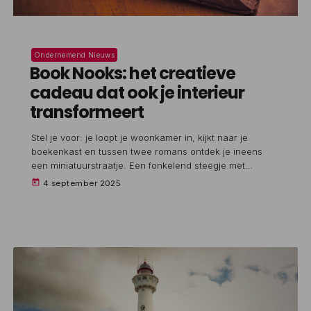
Ondernemend Nieuws
Book Nooks: het creatieve
cadeau dat ook je interieur
transformeert
Stel je voor: je loopt je woonkamer in, kijkt naar je
boekenkast en tussen twee romans ontdek je ineens
een miniatuurstraatje. Een fonkelend steegje met
lantaarns, een geheimzinnige bibliotheek of misschien
today
4 september 2025
wel een Amsterdams grachtenhuis in het klein. Dat is de
magie van een book nook—een handgemaakt diorama
dat niet alleen tussen boeken past, maar ook een
persoonlijk cadeau of een stijlvol interieurdetail kan zijn.
Wat is een Book Nook […]