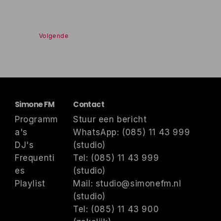
de palmbomen aan zee. In dit artikel ontdek je de
hoogtepunten die je niet mag missen. […]
Volgende
navigate_next
Simone FM
Contact
Programm
Stuur een bericht
a's
WhatsApp: (085) 11 43 999
DJ's
(studio)
Frequenti
Tel: (085) 11 43 999
es
(studio)
Playlist
Mail: studio@simonefm.nl
(studio)
Tel: (085) 11 43 900