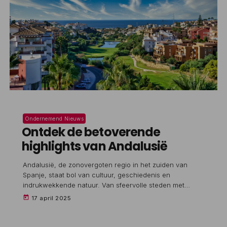
Ondernemend Nieuws
Ontdek de betoverende
highlights van Andalusië
Andalusië, de zonovergoten regio in het zuiden van
Spanje, staat bol van cultuur, geschiedenis en
indrukwekkende natuur. Van sfeervolle steden met
Moorse invloeden tot uitgestrekte stranden aan de
today
17 april 2025
Costa del Sol: er is voor ieder wat wils. Je kunt er
genieten van tapas in authentieke tapasbarretjes,
dwalen door oude paleizen of simpelweg relaxen onder