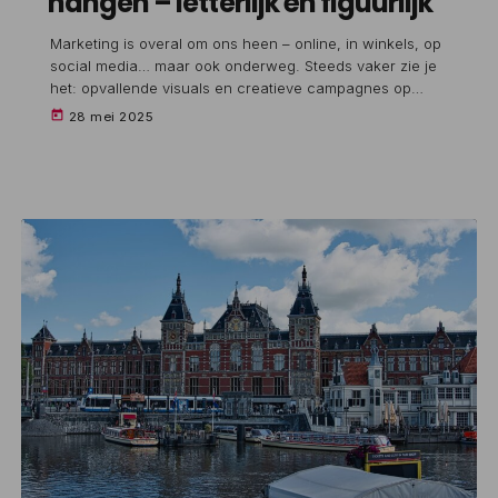
hangen – letterlijk én figuurlijk
Marketing is overal om ons heen – online, in winkels, op
social media… maar ook onderweg. Steeds vaker zie je
het: opvallende visuals en creatieve campagnes op
vrachtwagens. Deze vorm van vrachtwagenreclame is
today
28 mei 2025
niet alleen bijzonder effectief, maar ook verrassend
stijlvol. Zeker als je houdt van branding die net even
anders is. Trayler is het bedrijf achter deze creatieve
krachttoer. Zij koppelen merken aan vrachtwagens van
transportbedrijven, waardoor jouw merk […]