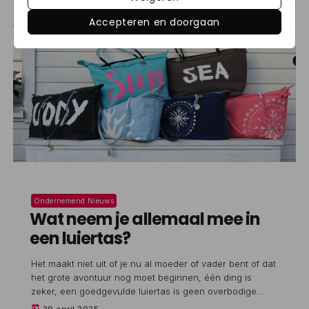
Accepteren en doorgaan
Ondernemend Nieuws
Wat neem je allemaal mee in
een luiertas?
Het maakt niet uit of je nu al moeder of vader bent of dat
het grote avontuur nog moet beginnen, één ding is
zeker, een goedgevulde luiertas is geen overbodige
luxe. Sterker nog, het is zo’n beetje je redding tijdens elk
today
29 april 2025