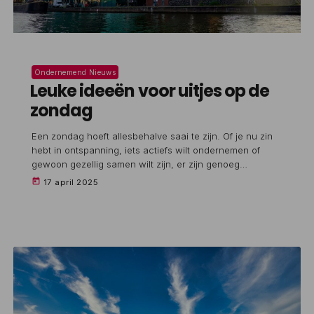
Ondernemend Nieuws
Leuke ideeën voor uitjes op de
zondag
Een zondag hoeft allesbehalve saai te zijn. Of je nu zin
hebt in ontspanning, iets actiefs wilt ondernemen of
gewoon gezellig samen wilt zijn, er zijn genoeg
mogelijkheden om van je zondag een leuke dag te
today
17 april 2025
maken. Hieronder vind je inspirerende ideeën voor een
ontspannen of juist verrassende zondag. Bezoek een
museum met een twist Veel musea zijn tegenwoordig
allesbehalve stoffig. Denk bijvoorbeeld aan het NEMO
Science Museum in Amsterdam, […]