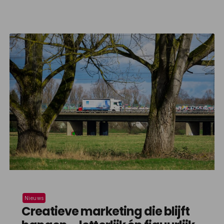
portemonnee maar ook het milieu ten goede. Deze
verschuiving naar hergebruik van fotoapparatuur
weerspiegelt een bredere maatschappelijke
ontwikkeling richting bewuster consumeren. De cijfers
spreken voor zich: jaarlijks krijgen honderdduizenden
gebruikte camera's en lenzen een tweede leven […]
Nieuws
Creatieve marketing die blijft