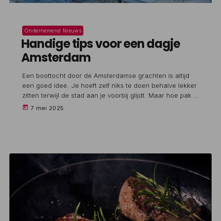
Ondernemend Nieuws
Handige tips voor een dagje
Amsterdam
Een boottocht door de Amsterdamse grachten is altijd
een goed idee. Je hoeft zelf niks te doen behalve lekker
zitten terwijl de stad aan je voorbij glijdt. Maar hoe pak je
dat nou slim aan? Ga je zelf varen of laat je je rondvaren
today
7 mei 2025
tijdens een boat trip Amsterdam en waar moet je op
letten bij het boeken? Hier een paar handige tips zodat
je niet halverwege met natte sokken […]