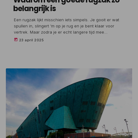
belangrijk is
Een rugzak lijkt misschien iets simpels. Je gooit er wat
spullen in, slingert ’m op je rug en je bent klaar voor
vertrek. Maar zodra je er echt langere tijd mee
onderweg bent, merk je al snel het verschil tussen een
today
23 april 2025
willekeurige tas en een rugzak die goed zit, slim is
ingedeeld en gemaakt is voor wat jij ermee van plan
bent. Dus of je nu een dagje gaat wandelen, […]