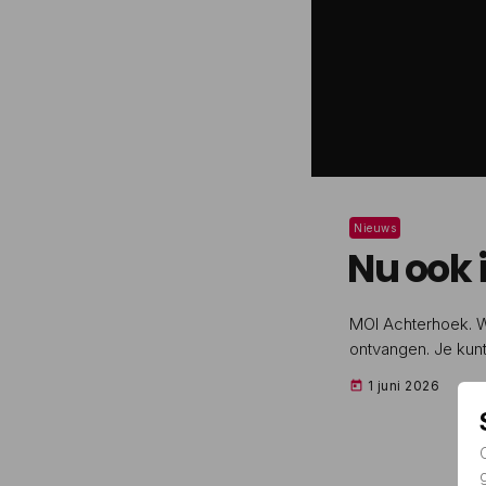
Nieuws
Nu ook 
MOI Achterhoek. W
ontvangen. Je kunt
1 juni 2026
today