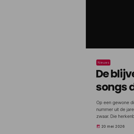
Nieuws
De blij
songs d
Op een gewone din
nummer uit de jaren
zwaar. Die herken
gevoel maar al te 
20 mei 2026
today
dag, maar zorgen