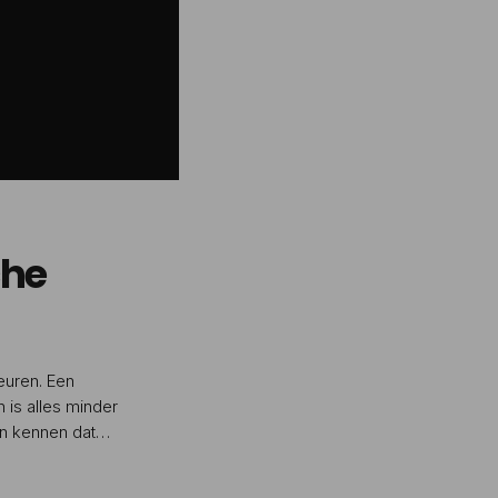
che
euren. Een
n is alles minder
en kennen dat
ten niet alleen je