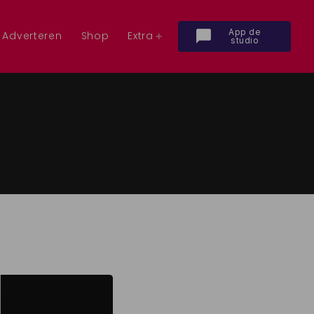
App de
chat_bubble
Adverteren
Shop
Extra
studio