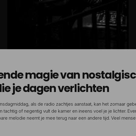
vende magie van nostalgis
ie je dagen verlichten
sdagmiddag, als de radio zachtjes aanstaat, kan het zomaar geb
 tachtig of negentig vult de kamer en ineens voel je je lichter. Eve
bare melodie neemt je mee terug naar een andere tijd. Veel mens
goed. Nostalgische songs hebben een bijzondere kracht. Ze verlich
 ook […]