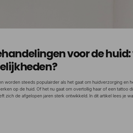
handelingen voor de huid: 
elijkheden?
n worden steeds populairder als het gaat om huidverzorging en 
en op de huid. Of het nu gaat om overtollig haar of een tattoo die
t zich de afgelopen jaren sterk ontwikkeld. In dit artikel lees je 
andelingen inhouden en waar je op moet letten. Wat kun je berei
 Een laser werkt door […]