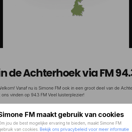
in de Achterhoek via FM 94.
elkom! Vanaf nu is Simone FM ook in een groot deel van de Achte
 ons vinden op 94.3 FM Veel luisterplezier!
Simone FM maakt gebruik van cookies
Om jou de best mogelijke ervaring te bieden, maakt Simone FM
gebruik van cookies.
Bekijk ons privacybeleid voor meer informatie