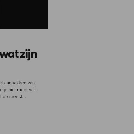
wat zijn
het aanpakken van
 je niet meer wilt,
wat de meest
ken met een