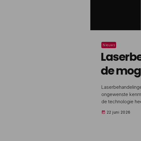
Nieuws
Laserbe
de mog
Laserbehandelinge
ongewenste kenmerk
de technologie heef
gangbare laserbeh
22 juni 2026
today
laserbehandeling?