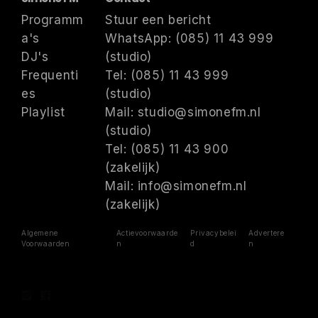
Programm
Stuur een bericht
a's
WhatsApp: (085) 11 43 999
DJ's
(studio)
Frequenti
Tel: (085) 11 43 999
es
(studio)
Playlist
Mail: studio@simonefm.nl
(studio)
Tel: (085) 11 43 900
(zakelijk)
Mail: info@simonefm.nl
(zakelijk)
Algemene
Actievoorwaarde
Privacybelei
Advertere
Voorwaarden
n
d
n