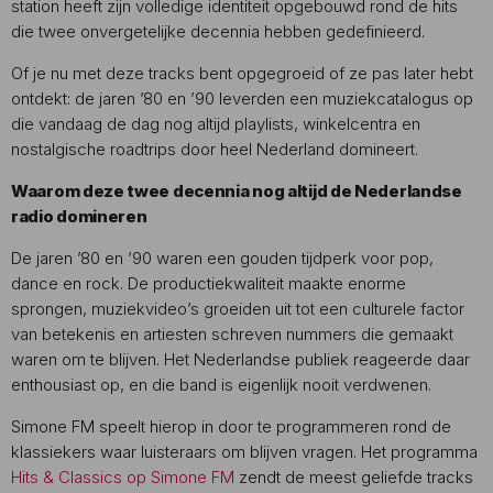
station heeft zijn volledige identiteit opgebouwd rond de hits
die twee onvergetelijke decennia hebben gedefinieerd.
Of je nu met deze tracks bent opgegroeid of ze pas later hebt
ontdekt: de jaren ’80 en ’90 leverden een muziekcatalogus op
die vandaag de dag nog altijd playlists, winkelcentra en
nostalgische roadtrips door heel Nederland domineert.
Waarom deze twee decennia nog altijd de Nederlandse
radio domineren
De jaren ’80 en ’90 waren een gouden tijdperk voor pop,
dance en rock. De productiekwaliteit maakte enorme
sprongen, muziekvideo’s groeiden uit tot een culturele factor
van betekenis en artiesten schreven nummers die gemaakt
waren om te blijven. Het Nederlandse publiek reageerde daar
enthousiast op, en die band is eigenlijk nooit verdwenen.
Simone FM speelt hierop in door te programmeren rond de
klassiekers waar luisteraars om blijven vragen. Het programma
Hits & Classics op Simone FM
zendt de meest geliefde tracks