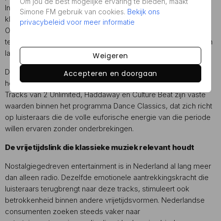
Om jou de best mogelijke ervaring te bieden, maakt
In de ochtendspits hoor je doorgaans upbeat, energieke
Simone FM gebruik van cookies.
Bekijk ons
klassiekers van artiesten als Bon Jovi en Whitney Houston.
privacybeleid voor meer informatie
Overdag verschuift de focus vaak naar zachtere pop en rock,
terwijl de avonden ruimte bieden voor diepere albumtracks en
langere danceblokken.
Weigeren
De danceklassiekers uit het begin van de jaren ’90 krijgen in
Accepteren en doorgaan
het bijzonder veel rotatie tijdens specifieke programmadelen.
Tracks van 2 Unlimited, Haddaway en Culture Beat zijn vaste
waarden binnen het programma Dance Classics, dat zich richt
op luisteraars die de volle euforische energie van die periode
willen ervaren zonder onderbrekingen.
De vrijetijdslink die klassieke muziek relevant houdt
Nostalgiegedreven entertainment is in Nederland al lang meer
dan alleen radio. Dezelfde emotionele aantrekkingskracht die
luisteraars terugbrengt naar deze tracks, stimuleert ook
betrokkenheid binnen andere vrijetijdsvormen. Nederlandse
consumenten zoeken steeds vaker naar