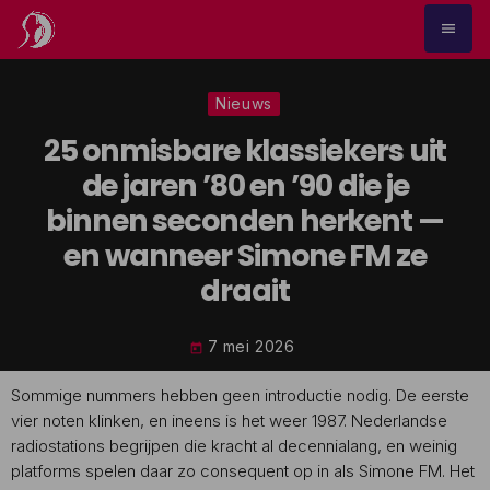
menu
Nieuws
25 onmisbare klassiekers uit
de jaren ’80 en ’90 die je
binnen seconden herkent —
en wanneer Simone FM ze
draait
7 mei 2026
today
Sommige nummers hebben geen introductie nodig. De eerste
vier noten klinken, en ineens is het weer 1987. Nederlandse
radiostations begrijpen die kracht al decennialang, en weinig
platforms spelen daar zo consequent op in als Simone FM. Het