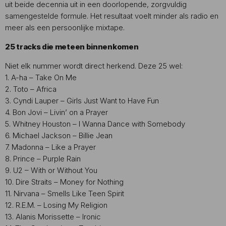
uit beide decennia uit in een doorlopende, zorgvuldig
samengestelde formule. Het resultaat voelt minder als radio en
meer als een persoonlijke mixtape.
25 tracks die meteen binnenkomen
Niet elk nummer wordt direct herkend. Deze 25 wel:
1. A-ha – Take On Me
2. Toto – Africa
3. Cyndi Lauper – Girls Just Want to Have Fun
4. Bon Jovi – Livin’ on a Prayer
5. Whitney Houston – I Wanna Dance with Somebody
6. Michael Jackson – Billie Jean
7. Madonna – Like a Prayer
8. Prince – Purple Rain
9. U2 – With or Without You
10. Dire Straits – Money for Nothing
11. Nirvana – Smells Like Teen Spirit
12. R.E.M. – Losing My Religion
13. Alanis Morissette – Ironic