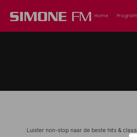
Home
Progra
Luister non-stop naar de beste hits & class