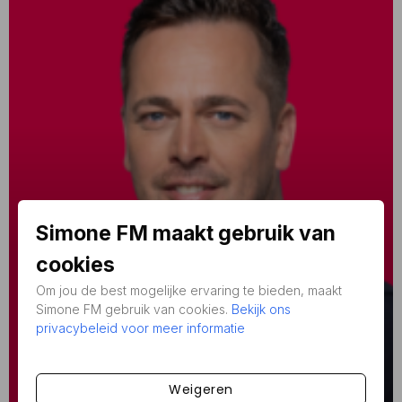
Simone FM maakt gebruik van
cookies
Om jou de best mogelijke ervaring te bieden, maakt
Simone FM gebruik van cookies.
Bekijk ons
privacybeleid voor meer informatie
DJ's
Hermen Schomaker
Weigeren