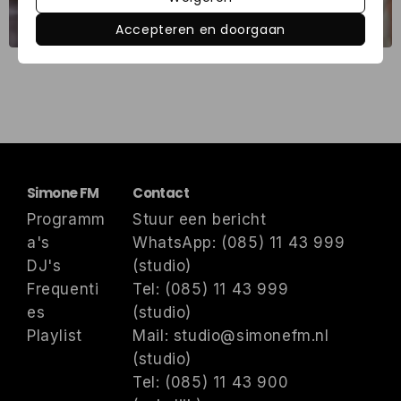
Bert Vos
Accepteren en doorgaan
Simone FM
Contact
Programm
Stuur een bericht
a's
WhatsApp: (085) 11 43 999
DJ's
(studio)
Frequenti
Tel: (085) 11 43 999
es
(studio)
Playlist
Mail: studio@simonefm.nl
(studio)
Tel: (085) 11 43 900