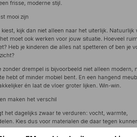
n frisse, moderne stijl.
t mooi zijn
kiest, kijk dan niet alleen naar het uiterlijk. Natuurlijk 
 het moet ook werken voor jouw situatie. Hoeveel rui
et? Heb je kinderen die alles nat spetteren of ben je v
zicht?
 zonder drempel is bijvoorbeeld niet alleen modern,
imte hebt of minder mobiel bent. En een hangend meu
lijker én laat de vloer groter lijken. Win-win.
len maken het verschil
t het dagelijks zwaar te verduren: vocht, warmte,
en. Kies dus voor materialen die daar tegen kunne
oor je douche en vochtwerend materiaal voor je meube