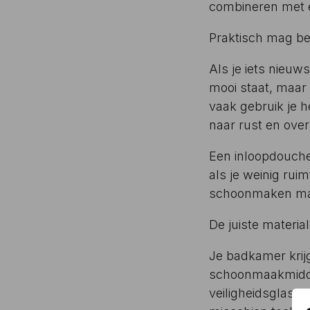
combineren met ee
Praktisch mag bes
Als je iets nieuws 
mooi staat, maar
vaak gebruik je h
naar rust en over
Een inloopdouche
als je weinig ru
schoonmaken makke
De juiste materia
Je badkamer krijg
schoonmaakmiddel
veiligheidsglas v