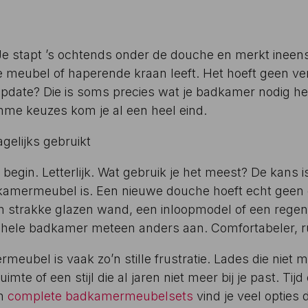
Je stapt ’s ochtends onder de douche en merkt ineens
meubel of haperende kraan leeft. Het hoeft geen ver
update? Die is soms precies wat je badkamer nodig he
mme keuzes kom je al een heel eind.
agelijks gebruikt
 begin. Letterlijk. Wat gebruik je het meest? De kans is
kamermeubel is. Een nieuwe douche hoeft echt geen 
en strakke glazen wand, een inloopmodel of een rege
 hele badkamer meteen anders aan. Comfortabeler, r
eubel is vaak zo’n stille frustratie. Lades die niet m
imte of een stijl die al jaren niet meer bij je past. Ti
an
complete badkamermeubelsets
vind je veel opties 