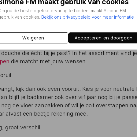
Simone FM maakt gebruik van cookies
ch, maar in de praktijk betekent het vooral dat je lan
Om jou de best mogelijke ervaring te bieden, maakt Simone FM
gebruik van cookies.
Bekijk ons privacybeleid voor meer informatie
zijn houtlook in warme tinten, mat wit voor een rustige
s stoerders. En het mooie is: deze stijlen laten zich m
Weigeren
Accepteren en doorgaan
ieuwe tegels of accessoires later.
 douche die écht bij je past? In het assortiment vind j
open
die matcht met jouw wensen.
oruit
vangt, kijk dan ook even vooruit. Kies je voor neutrale
an blijft je badkamer ook over vijf jaar nog bij je pas
h nog de vloer aanpakken of wil je ooit overstappen n
 alvast een beetje rekening mee.
, groot verschil