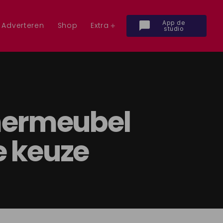
App de
chat_bubble
Adverteren
Shop
Extra
studio
mermeubel
je keuze