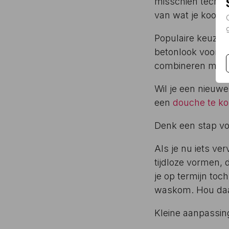
misschien technis
van wat je koopt.
Populaire keuzes 
betonlook voor iet
combineren met n
Wil je een nieuwe
een
douche te k
Denk een stap vo
Als je nu iets ver
tijdloze vormen, d
je op termijn toc
waskom. Hou daar
Kleine aanpassing