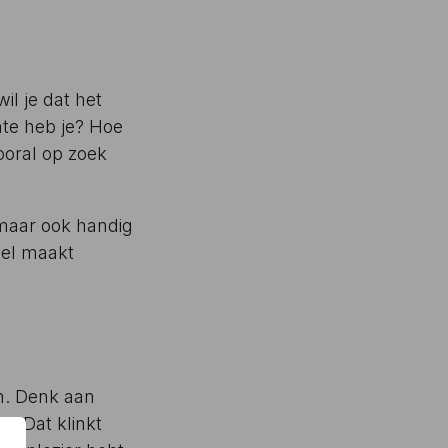
wil je dat het
mte heb je? Hoe
ooral op zoek
 maar ook handig
bel maakt
n. Denk aan
l. Dat klinkt