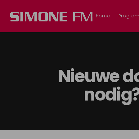
Home
Progra
Nieuwe d
nodig? 