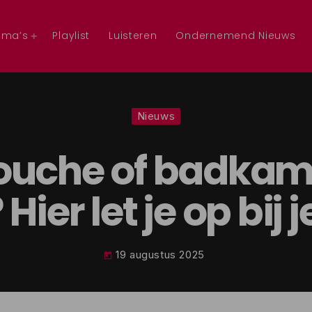
mma’s
Playlist
Luisteren
Ondernemend Nieuws
Nieuws
ouche of badka
Hier let je op bij 
19 augustus 2025
today