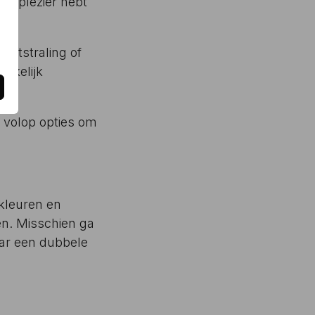
ger plezier hebt
 uitstraling of
akkelijk
e volop opties om
 kleuren en
sen. Misschien ga
aar een dubbele