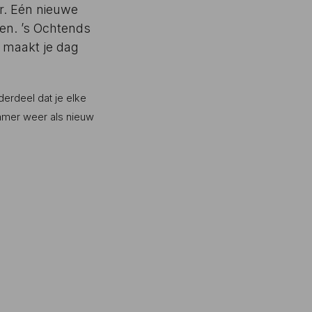
r. Eén nieuwe
een. ’s Ochtends
, maakt je dag
derdeel dat je elke
dkamer weer als nieuw