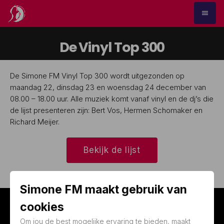
menu
De Vinyl Top 300
De Simone FM Vinyl Top 300 wordt uitgezonden op
maandag 22, dinsdag 23 en woensdag 24 december van
08.00 – 18.00 uur. Alle muziek komt vanaf vinyl en de dj’s die
de lijst presenteren zijn: Bert Vos, Hermen Schomaker en
Richard Meijer.
Bekijk de lijst
Simone FM maakt gebruik van
cookies
Simone FM
Contact
Om jou de best mogelijke ervaring te bieden, maakt