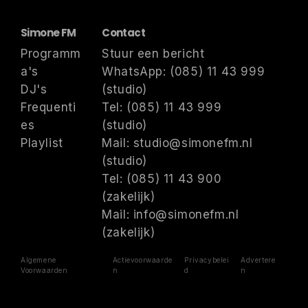
Simone FM
Contact
Programm
Stuur een bericht
a's
WhatsApp: (085) 11 43 999
DJ's
(studio)
Frequenti
Tel: (085) 11 43 999
es
(studio)
Playlist
Mail: studio@simonefm.nl
(studio)
Tel: (085) 11 43 900
(zakelijk)
Mail: info@simonefm.nl
(zakelijk)
Algemene
Actievoorwaarde
Privacybelei
Advertere
Voorwaarden
n
d
n