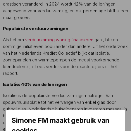
drastisch veranderd. In 2024 wordt 42% van de leningen
aangewend voor verduurzaming, en dat percentage blijft alleen
maar groeien.
Populairste verduurzamingen
Als het om
verduurzaming woning financieren
gaat, blijken
sommige initiatieven populairder dan andere. Uit het onderzoek
van het Nederlands Krediet Collectief blijkt dat isolatie,
zonnepanelen en warmtepompen de meest voorkomende
leendoelen zijn. Lees verder voor de exacte cijfers uit het
rapport.
Isolatie: 40% van de leningen
Isolatie is de populairste verduurzamingsmaatregel. Van
spouwmuurisolatie tot het vervangen van enkel glas door
dubbel glas, Nederlandse huiseigenaren investeren massaal in
betere isolatie om hun woningen energiezuiniger en
Simone FM maakt gebruik van
comfortabeler te maken. Dit komt niet alleen de
energierekening ten goede, maar vermindert ook
cookies