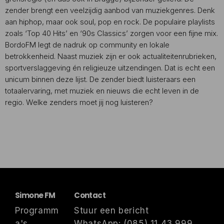
zender brengt een veelzijdig aanbod van muziekgenres. Denk
aan hiphop, maar ook soul, pop en rock. De populaire playlists
zoals ‘Top 40 Hits’ en ‘90s Classics’ zorgen voor een fijne mix.
BordoFM legt de nadruk op community en lokale
betrokkenheid. Naast muziek zijn er ook actualiteitenrubrieken,
sportverslaggeving én religieuze uitzendingen. Dat is echt een
unicum binnen deze lijst. De zender biedt luisteraars een
totaalervaring, met muziek en nieuws die echt leven in de
regio. Welke zenders moet jij nog luisteren?
Simone FM
Contact
Programm
Stuur een bericht
a's
WhatsApp: (085) 11 43 999