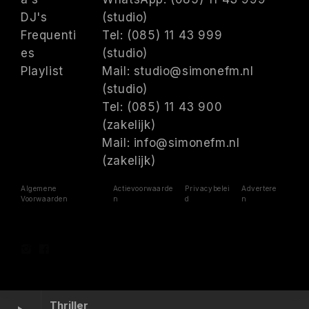
DJ's
(studio)
Frequenti
Tel: (085) 11 43 999
es
(studio)
Playlist
Mail: studio@simonefm.nl
(studio)
Tel: (085) 11 43 900
(zakelijk)
Mail: info@simonefm.nl
(zakelijk)
Algemene
Actievoorwaarde
Privacybelei
Advertere
Voorwaarden
n
d
n
Thriller