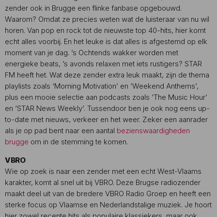
zender ook in Brugge een flinke fanbase opgebouwd.
Waarom? Omdat ze precies weten wat de luisteraar van nu wil
horen. Van pop en rock tot de nieuwste top 40-hits, hier komt
echt alles voorbij. En het leuke is dat alles is afgestemd op elk
moment van je dag. ’s Ochtends wakker worden met
energieke beats, ’s avonds relaxen met iets rustigers? STAR
FM heeft het. Wat deze zender extra leuk maakt, zijn de thema
playlists zoals ‘Morning Motivation’ en ‘Weekend Anthems’,
plus een mooie selectie aan podcasts zoals ‘The Music Hour’
en ‘STAR News Weekly’. Tussendoor ben je ook nog eens up-
to-date met nieuws, verkeer en het weer. Zeker een aanrader
als je op pad bent naar een aantal
bezienswaardigheden
brugge
om in de stemming te komen.
VBRO
Wie op zoek is naar een zender met een echt West-Vlaams
karakter, komt al snel uit bij VBRO. Deze Brugse radiozender
maakt deel uit van de bredere VBRO Radio Groep en heeft een
sterke focus op Vlaamse en Nederlandstalige muziek. Je hoort
hier zowel recente hits als populaire klassiekers, maar ook