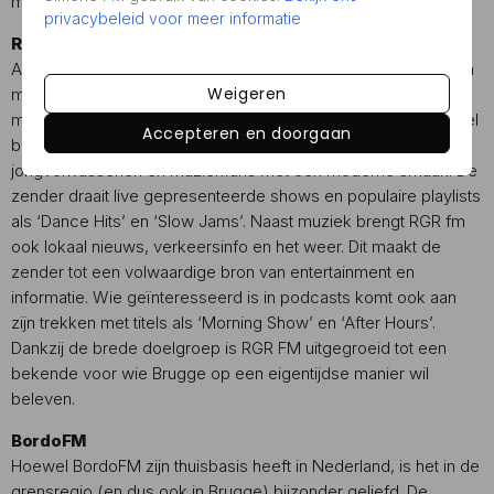
maar altijd met gevoel voor kwaliteit.
privacybeleid voor meer informatie
RGR fm
Anders dan de traditionele zenders biedt RGR FM een mix van
Weigeren
moderne muziekgenres zoals pop, rock en elektronische
muziek. Oorspronkelijk uit Antwerpen, maar ook in Brugge veel
Accepteren en doorgaan
beluisterd, is RGR FM een uitstekende keuze voor
jongvolwassenen en muziekfans met een moderne smaak. De
zender draait live gepresenteerde shows en populaire playlists
als ‘Dance Hits’ en ‘Slow Jams’. Naast muziek brengt RGR fm
ook lokaal nieuws, verkeersinfo en het weer. Dit maakt de
zender tot een volwaardige bron van entertainment en
informatie. Wie geïnteresseerd is in podcasts komt ook aan
zijn trekken met titels als ‘Morning Show’ en ‘After Hours’.
Dankzij de brede doelgroep is RGR FM uitgegroeid tot een
bekende voor wie Brugge op een eigentijdse manier wil
beleven.
BordoFM
Hoewel BordoFM zijn thuisbasis heeft in Nederland, is het in de
grensregio (en dus ook in Brugge) bijzonder geliefd. De